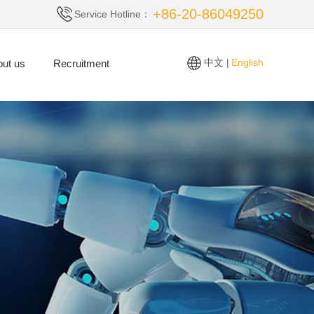
+86-20-86049250
Service Hotline：
中文 |
English
ut us
Recruitment