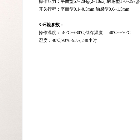
操作压力：平面型
57~284g(2~10oz),触感型170~397g(
开关行程：平面型
0.1~0.5mm,触感型0.6~1.5mm
3.环境参数：
操作温度：
-40
℃
~+80
℃
,储存温度：-40
℃
~+70
℃
湿度：
40
℃
,90%~95%,240小时