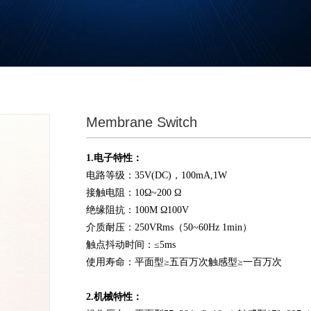
Membrane Switch
1.电子特性：
电路等级：
35V(DC)，100mA,1W
接触电阻：
10Ω~200 Ω
绝缘阻抗：
100M Ω100V
介质耐压：
250VRms（50~60Hz 1min）
触点抖动时间：
≤5ms
使用寿命：平面型
≥五百万次触感型≥一百万次
2.机械特性：