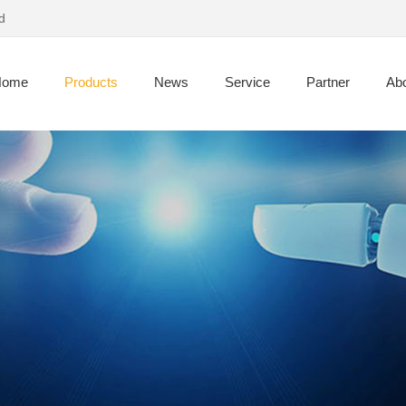
d
Home
Products
News
Service
Partner
Abo