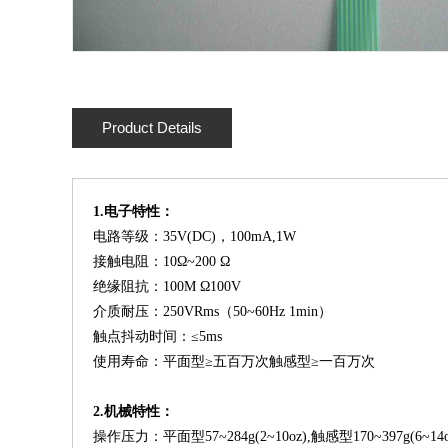
Product Details
1.电子特性：
电路等级：
35V(DC)，100mA,1W
接触电阻：
10Ω~200 Ω
绝缘阻抗：
100M Ω100V
介质耐压：
250VRms（50~60Hz 1min）
触点抖动时间：
≤5ms
使用寿命：平面型
≥五百万次触感型≥一百万次
2.机械特性：
操作压力：平面型
57~284g(2~10oz),触感型170~397g(6~14o