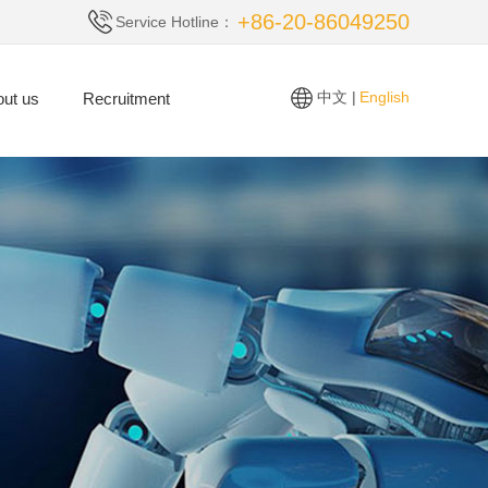
+86-20-86049250
Service Hotline：
中文 |
English
ut us
Recruitment