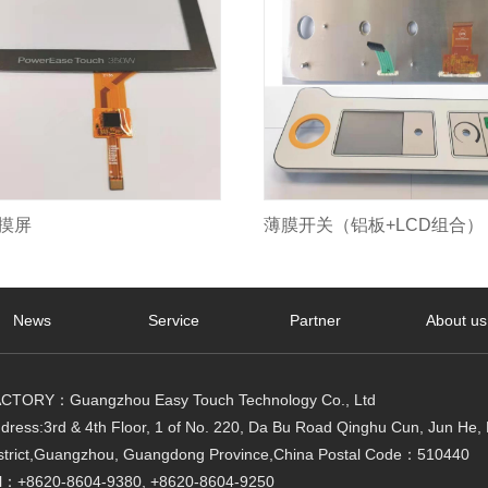
摸屏
薄膜开关（铝板+LCD组合）
News
Service
Partner
About us
CTORY：Guangzhou Easy Touch Technology Co., Ltd
dress:3rd & 4th Floor, 1 of No. 220, Da Bu Road Qinghu Cun, Jun He,
strict,Guangzhou, Guangdong Province,China Postal Code：510440
l：+8620-8604-9380, +8620-8604-9250