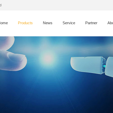
d
Home
Products
News
Service
Partner
Abo